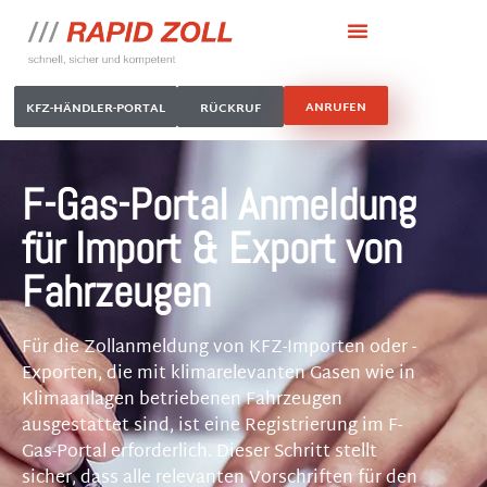
ANRUFEN
KFZ-HÄNDLER-PORTAL
RÜCKRUF
F-Gas-Portal Anmeldung
für Import & Export von
Fahrzeugen
Für die Zollanmeldung von KFZ-Importen oder -
Exporten, die mit klimarelevanten Gasen wie in
Klimaanlagen betriebenen Fahrzeugen
ausgestattet sind, ist eine Registrierung im F-
Gas-Portal erforderlich. Dieser Schritt stellt
sicher, dass alle relevanten Vorschriften für den