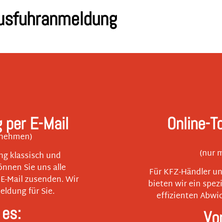
usfuhranmeldung
per E-Mail
Online-T
rnehmen)
(nur 
g klassisch und
nnen Sie uns alle
Für KFZ-Händler un
 E-Mail zusenden. Wir
bieten wir ein spez
ldung für Sie.
effizienten Abwi
 es:
Vo