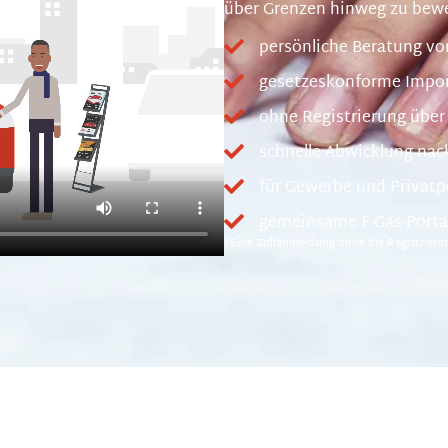
über Grenzen hinweg zu bew
persönliche Beratung vo
gesetzeskonforme Impor
ohne Registrierung über
schnelle Abwicklung na
für Gewerbe und Privat
gemeinsame F-Gas-Porta
*Eine Zollanmeldung ohne die Registrierun