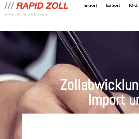
Import
Export
KFZ
Zollabwicklun
Import u