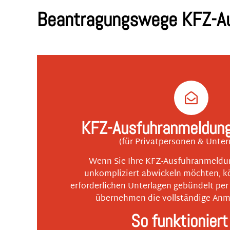
Beantragungswege KFZ-A
KFZ-Ausfuhranmeldung 
(für Privatpersonen & Unte
Wenn Sie Ihre KFZ-Ausfuhranmeldun
unkompliziert abwickeln möchten, kö
erforderlichen Unterlagen gebündelt per
übernehmen die vollständige Anme
So funktioniert