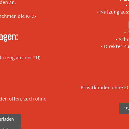
nden an:
•
• Nutzung auss
rnehmen die KFZ-
• 
agen:
• Sch
• Direkter Z
ahrzeug aus der EU)
Privatkunden ohne E
den offen, auch ohne

erladen