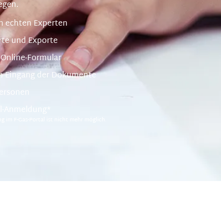
egen.
n echten Experten
te und Exporte
 Online-Formular
ch Eingang der Dokumente
personen
l-Anmeldung*
g im F-Gas-Portal ist nicht mehr möglich.