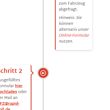
zum Fahrzeug
abgefragt.
Hinweis: Sie
können
alternativ unser
Online-Formular
nutzen.
chritt 2
usgefülltes
ormular
hier
ochladen
oder
er Mail an
FZ@rapid-
oll.de