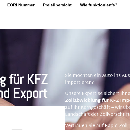
EORI Nummer
Preisübersicht
Wie funktioniert’s?
g für KFZ
Sie möchten ein Auto ins Au
importieren?
nd Export
Unsere Expertise sichert Ihne
Zollabwicklung für KFZ Imp
auf Ihr Kerngeschäft – wir ü
Landschaft der Zollvorschrif
Vertrauen Sie auf Rapid-Zoll